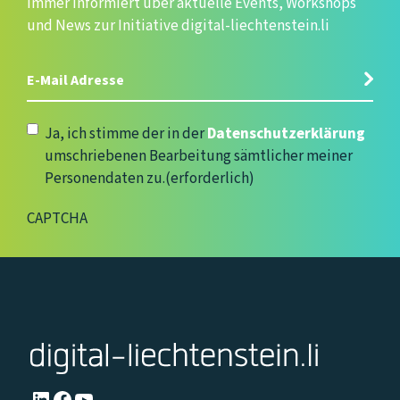
Immer informiert über aktuelle Events, Workshops
und News zur Initiative digital-liechtenstein.li
E-
Mail
Adresse
(erforderlich)
Datenschutzerklärung
(erforderlich)
Ja, ich stimme der in der
Datenschutzerklärung
umschriebenen Bearbeitung sämtlicher meiner
Personendaten zu.
(erforderlich)
CAPTCHA
LinkedIn
Facebook
YouTube