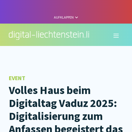
Zum
Inhalt
springen
AUFKLAPPEN
Menü
EVENT
Volles Haus beim
Digitaltag Vaduz 2025:
Digitalisierung zum
Anfassen begeistert das