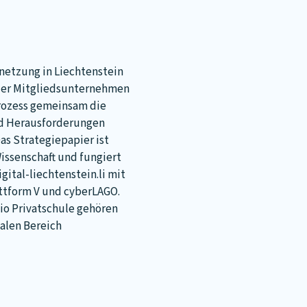
ernetzung in Liechtenstein
 der Mitgliedsunternehmen
Prozess gemeinsam die
nd Herausforderungen
as Strategiepapier ist
Wissenschaft und fungiert
gital-liechtenstein.li mit
attform V und cyberLAGO.
tio Privatschule gehören
talen Bereich