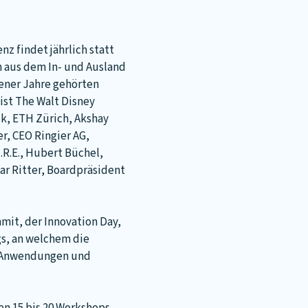
nz findet jährlich statt
n aus dem In- und Ausland
ener Jahre gehörten
ist The Walt Disney
ik, ETH Zürich, Akshay
r, CEO Ringier AG,
.R.E., Hubert Büchel,
ar Ritter, Boardpräsident
mmit, der Innovation Day,
gs, an welchem die
le Anwendungen und