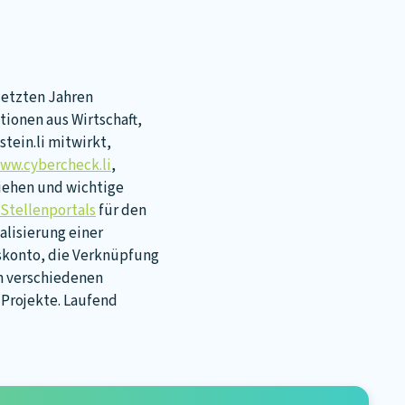
letzten Jahren
ionen aus Wirtschaft,
tein.li mitwirkt,
ww.cybercheck.li
,
iehen und wichtige
-Stellenportals
für den
ealisierung einer
tskonto, die Verknüpfung
on verschiedenen
 Projekte. Laufend