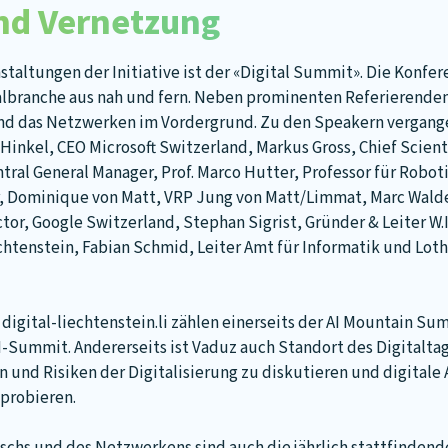
nd Vernetzung
taltungen der Initiative ist der «Digital Summit». Die Konfere
italbranche aus nah und fern. Neben prominenten Referierende
und das Netzwerken im Vordergrund. Zu den Speakern vergang
Hinkel, CEO Microsoft Switzerland, Markus Gross, Chief Scient
ntral General Manager, Prof. Marco Hutter, Professor für Robot
ir, Dominique von Matt, VRP Jung von Matt/Limmat, Marc Walde
tor, Google Switzerland, Stephan Sigrist, Gründer & Leiter W.I
htenstein, Fabian Schmid, Leiter Amt für Informatik und Loth
digital-liechtenstein.li zählen einerseits der AI Mountain Su
I-Summit. Andererseits ist Vaduz auch Standort des Digitalta
n und Risiken der Digitalisierung zu diskutieren und digita
probieren.