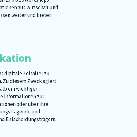
en 15 bis 20 Workshops
ationen aus Wirtschaft und
issen weiter und bieten
.
ikation
s digitale Zeitalter zu
n. Zu diesem Zweck agiert
halb ein wichtiger
ige Informationen zur
tionen oder über ihre
dungstragende und
nd Entscheidungsträgern.