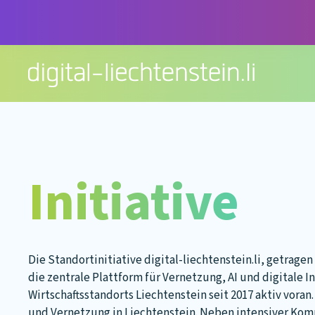
Zum
Inhalt
springen
Initiative
Die Standortinitiative digital-liechtenstein.li, getragen
die zentrale Plattform für Vernetzung, AI und digitale In
Wirtschaftsstandorts Liechtenstein seit 2017 aktiv voran.
und Vernetzung in Liechtenstein. Neben intensiver Kom