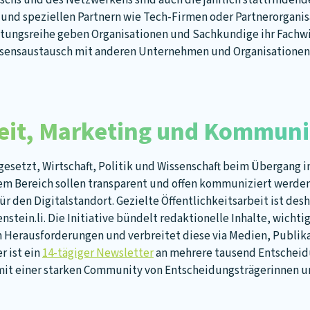
schs und des Netzwerkens sind auch die jährlich stattfindend
 und speziellen Partnern wie Tech-Firmen oder Partnerorganis
ltungsreihe geben Organisationen und Sachkundige ihr Fachw
ssensaustausch mit anderen Unternehmen und Organisationen
beit, Marketing und Kommun
 gesetzt, Wirtschaft, Politik und Wissenschaft beim Übergang in
em Bereich sollen transparent und offen kommuniziert werde
ür den Digitalstandort. Gezielte Öffentlichkeitsarbeit ist des
enstein.li. Die Initiative bündelt redaktionelle Inhalte, wicht
n Herausforderungen und verbreitet diese via Medien, Publika
 ist ein
14-tägiger Newsletter
an mehrere tausend Entschei
it einer starken Community von Entscheidungsträgerinnen u