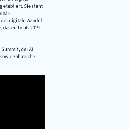
 etabliert. Sie steht
in.li-
 der digitale Wandel
, das erstmals 2019
l Summit, der AI
 sowie zahlreiche