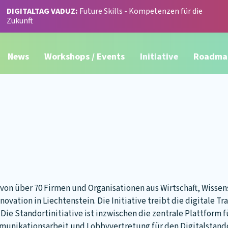
DIGITALTAG VADUZ:
Future Skills - Kompetenzen für die
Zukunft
News
Workshops / Events
Initiative
Roadma
 von über 70 Firmen und Organisationen aus Wirtschaft, Wissens
novation in Liechtenstein. Die Initiative treibt die digitale T
 Die Standortinitiative ist inzwischen die zentrale Plattform f
munikationsarbeit und Lobbyvertretung für den Digitalstandor