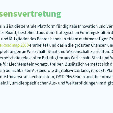
ssensvertretung
ein.li ist die zentrale Plattform für digitale Innovation und V
ztes Board, bestehend aus den strategischen Führungskräften
en und Mitglieder des Boards haben in einem mehrmonatigen 
le Roadmap 2030
erarbeitet und darin die grössten Chancen u
ehlungen an Wirtschaft, Staat und Wissenschaft zu richten. D
 vernetzt die relevanten Beteiligten aus Wirtschaft, Staat und 
für Liechtenstein voranzutreiben. Zusätzlich vernetzt sich di
dem benachbarten Ausland wie digitalswitzerland, it rockt, Pl
 die Universität Liechtenstein, OST, RhySearch und die forma
tein.li, um die spezifischen Aus- und Weiterbildungen im digi