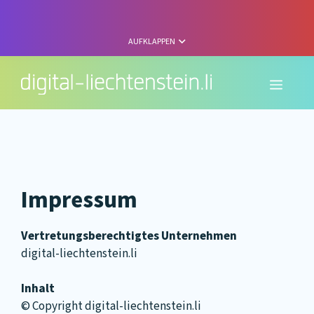
Zum
Inhalt
springen
AUFKLAPPEN
Menü
Impressum
Vertretungsberechtigtes Unternehmen
digital-liechtenstein.li
Inhalt
© Copyright digital-liechtenstein.li