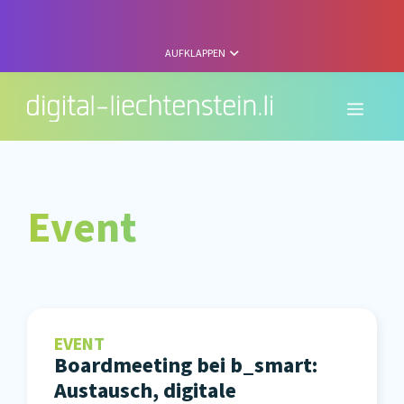
Zum
Inhalt
springen
AUFKLAPPEN
Menü
Event
EVENT
Boardmeeting bei b_smart:
Austausch, digitale