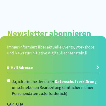
Newsletter abonnieren
Immer informiert über aktuelle Events, Workshops
und News zur Initiative digital-liechtenstein.li
E-
Mail
Adresse
(erforderlich)
Datenschutzerklärung
(erforderlich)
Ja, ich stimme der in der
Datenschutzerklärung
umschriebenen Bearbeitung sämtlicher meiner
Personendaten zu.
(erforderlich)
CAPTCHA