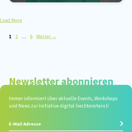
Load More
Seite
Seite
Seite
1
2
…
6
Weiter
→
Newsletter abonnieren
Immer informiert über aktuelle Events, Workshops
und News zur Initiative digital-liechtenstein.li
E-
Mail