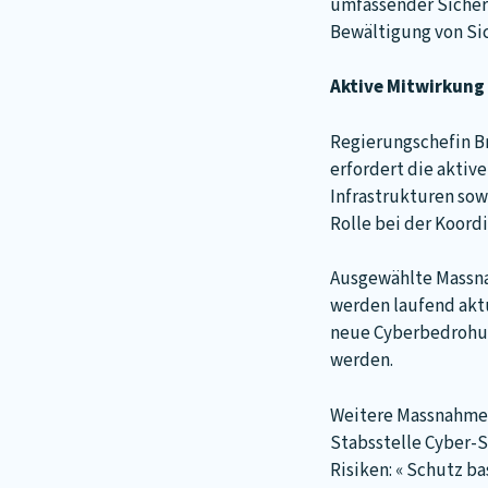
umfassender Sicher
Bewältigung von Si
Aktive Mitwirkung 
Regierungschefin Br
erfordert die aktiv
Infrastrukturen sow
Rolle bei der Koor
Ausgewählte Massna
werden laufend aktu
neue Cyberbedrohung
werden.
Weitere Massnahmenv
Stabsstelle Cyber-S
Risiken: « Schutz b