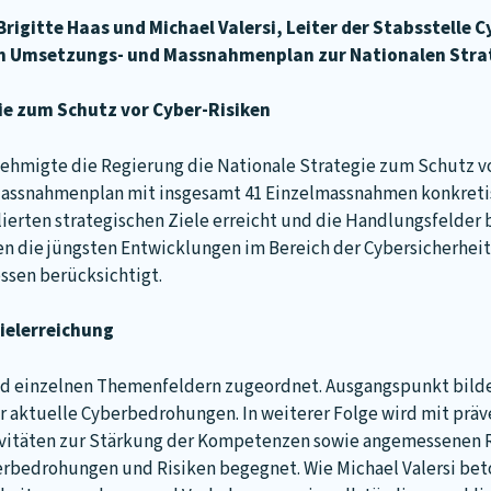
rigitte Haas und Michael Valersi, Leiter der Stabsstelle C
en Umsetzungs- und Massnahmenplan zur Nationalen Strate
ie zum Schutz vor Cyber-Risiken
ehmigte die Regierung die Nationale Strategie zum Schutz vo
ssnahmenplan mit insgesamt 41 Einzelmassnahmen konkretisie
lierten strategischen Ziele erreicht und die Handlungsfelder 
n die jüngsten Entwicklungen im Bereich der Cybersicherhei
ssen berücksichtigt.
ielerreichung
d einzelnen Themenfeldern zugeordnet. Ausgangspunkt bilde
r aktuelle Cyberbedrohungen. In weiterer Folge wird mit pr
ivitäten zur Stärkung der Kompetenzen sowie angemessene
erbedrohungen und Risiken begegnet. Wie Michael Valersi beton