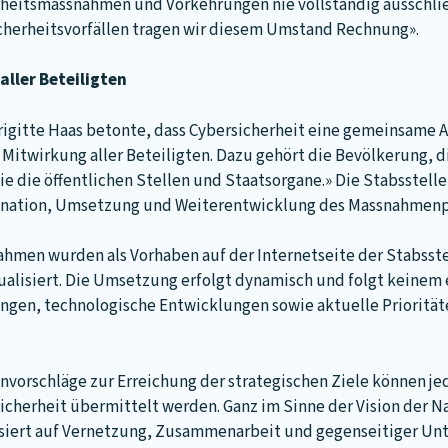
heitsmassnahmen und Vorkehrungen nie vollständig ausschlie
cherheitsvorfällen tragen wir diesem Umstand Rechnung».
aller Beteiligten
igitte Haas betonte, dass Cybersicherheit eine gemeinsame A
e Mitwirkung aller Beteiligten. Dazu gehört die Bevölkerung, d
ie die öffentlichen Stellen und Staatsorgane.» Die Stabsstel
dination, Umsetzung und Weiterentwicklung des Massnahmenp
hmen wurden als Vorhaben auf der Internetseite der Stabsste
alisiert. Die Umsetzung erfolgt dynamisch und folgt keinem e
en, technologische Entwicklungen sowie aktuelle Prioritäten 
orschläge zur Erreichung der strategischen Ziele können je
icherheit übermittelt werden. Ganz im Sinne der Vision der N
asiert auf Vernetzung, Zusammenarbeit und gegenseitiger Unt