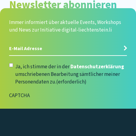
Newsletter abonnieren
Immer informiert über aktuelle Events, Workshops
und News zur Initiative digital-liechtenstein.li
E-
Mail
Adresse
(erforderlich)
Datenschutzerklärung
(erforderlich)
Ja, ich stimme der in der
Datenschutzerklärung
umschriebenen Bearbeitung sämtlicher meiner
Personendaten zu.
(erforderlich)
CAPTCHA