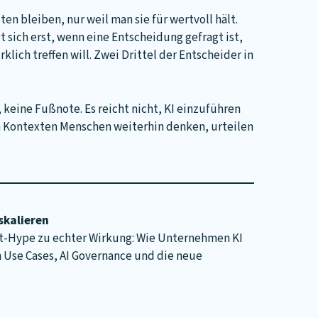
en bleiben, nur weil man sie für wertvoll hält.
t sich erst, wenn eine Entscheidung gefragt ist,
lich treffen will. Zwei Drittel der Entscheider in
keine Fußnote. Es reicht nicht, KI einzuführen
 Kontexten Menschen weiterhin denken, urteilen
skalieren
ot-Hype zu echter Wirkung: Wie Unternehmen KI
in Use Cases, AI Governance und die neue