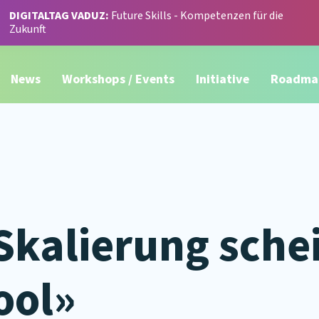
DIGITALTAG VADUZ:
Future Skills - Kompetenzen für die
Zukunft
News
Workshops / Events
Initiative
Roadma
Skalierung schei
ool»