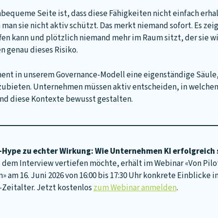
bequeme Seite ist, dass diese Fähigkeiten nicht einfach erhalt
man sie nicht aktiv schützt. Das merkt niemand sofort. Es zeig
fen kann und plötzlich niemand mehr im Raum sitzt, der sie wirk
n genau dieses Risiko.
ent in unserem Governance-Modell eine eigenständige Säule, 
ubieten. Unternehmen müssen aktiv entscheiden, in welchen
nd diese Kontexte bewusst gestalten.
-Hype zu echter Wirkung: Wie Unternehmen KI erfolgreich 
 dem Interview vertiefen möchte, erhält im Webinar «Von Pil
n» am 16. Juni 2026 von 16:00 bis 17:30 Uhr konkrete Einblicke 
-Zeitalter. Jetzt kostenlos
zum Webinar anmelden
.