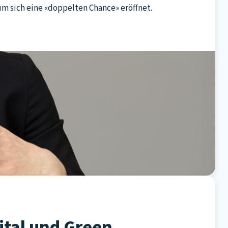
um sich eine «doppelten Chance» eröffnet.
ital und Green