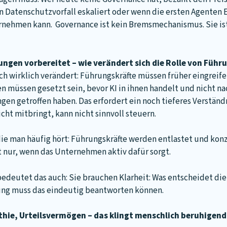
in Datenschutzvorfall eskaliert oder wenn die ersten Agenten 
ehmen kann. Governance ist kein Bremsmechanismus. Sie ist d
ngen vorbereitet – wie verändert sich die Rolle von Führ
ch wirklich verändert: Führungskräfte müssen früher eingreifen
üssen gesetzt sein, bevor KI in ihnen handelt und nicht na
gen getroffen haben. Das erfordert ein noch tieferes Verstän
nicht mitbringt, kann nicht sinnvoll steuern.
die man häufig hört: Führungskräfte werden entlastet und konz
 nur, wenn das Unternehmen aktiv dafür sorgt.
edeutet das auch: Sie brauchen Klarheit: Was entscheidet die 
rung muss das eindeutig beantworten können.
hie, Urteilsvermögen – das klingt menschlich beruhigend.