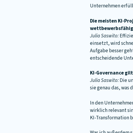
Unternehmen erfüll
Die meisten KI-Proj
wettbewerbsfähig 
Julia Saswito:
Effizi
einsetzt, wird schn
Aufgabe besser geht
entscheidende Unte
KI-Governance gil
Julia Saswito:
Die un
sie genau das, was d
In den Unternehmen
wirklich relevant s
KI-Transformation b
Was ich außerdem sa