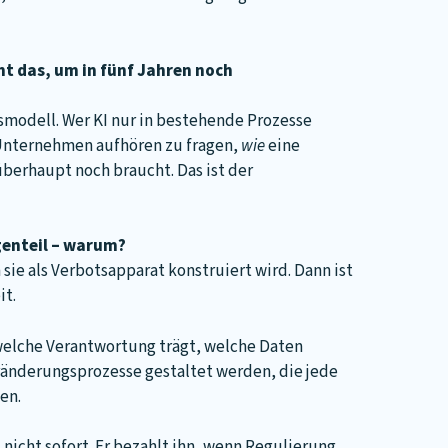
cht das, um in fünf Jahren noch
ftsmodell. Wer KI nur in bestehende Prozesse
n Unternehmen aufhören zu fragen,
wie
eine
überhaupt noch braucht. Das ist der
genteil – warum?
ie als Verbotsapparat konstruiert wird. Dann ist
it.
welche Verantwortung trägt, welche Daten
eränderungsprozesse gestaltet werden, die jede
en.
nicht sofort. Er bezahlt ihn, wenn Regulierung