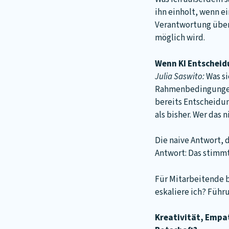
ihn einholt, wenn e
Verantwortung übern
möglich wird.
Wenn KI Entscheidu
Julia Saswito:
Was si
Rahmenbedingungen m
bereits Entscheidun
als bisher. Wer das 
Die naive Antwort, 
Antwort: Das stimmt
Für Mitarbeitende b
eskaliere ich? Füh
Kreativität, Empat