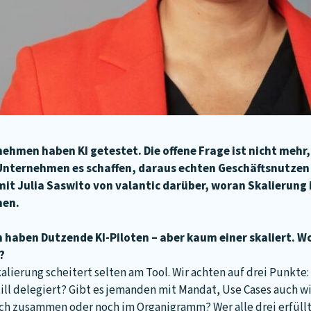
ehmen haben KI getestet. Die offene Frage ist nicht mehr,
nternehmen es schaffen, daraus echten Geschäftsnutzen z
mit Julia Saswito von valantic darüber, woran Skalierung i
hen.
 haben Dutzende KI-Piloten – aber kaum einer skaliert. W
?
alierung scheitert selten am Tool. Wir achten auf drei Punkte:
still delegiert? Gibt es jemanden mit Mandat, Use Cases auch 
ch zusammen oder noch im Organigramm? Wer alle drei erfüllt