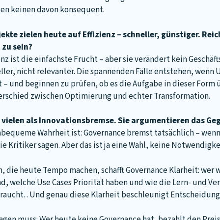
en keinen davon konsequent.
ekte zielen heute auf Effizienz – schneller, günstiger. Rei
zu sein?
enz ist die einfachste Frucht – aber sie verändert kein Geschä
eller, nicht relevanter. Die spannenden Fälle entstehen, wen
 – und beginnen zu prüfen, ob es die Aufgabe in dieser Form 
rschied zwischen Optimierung und echter Transformation.
t vielen als Innovationsbremse. Sie argumentieren das Ge
bequeme Wahrheit ist: Governance bremst tatsächlich – wenn s
ie Kritiker sagen. Aber das ist ja eine Wahl, keine Notwendigke
, die heute Tempo machen, schafft Governance Klarheit: wer 
ind, welche Use Cases Priorität haben und wie die Lern- und V
raucht. . Und genau diese Klarheit beschleunigt Entscheidung
gen muss: Wer heute keine Governance hat, bezahlt den Preis 