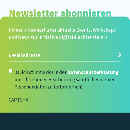
Newsletter abonnieren
Immer informiert über aktuelle Events, Workshops
und News zur Initiative digital-liechtenstein.li
E-
Mail
Adresse
(erforderlich)
Datenschutzerklärung
(erforderlich)
Ja, ich stimme der in der
Datenschutzerklärung
umschriebenen Bearbeitung sämtlicher meiner
Personendaten zu.
(erforderlich)
CAPTCHA