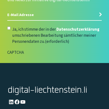
und News zur Initiative digital-liechtenstein.li
E-
Mail
Adresse
(erforderlich)
Datenschutzerklärung
(erforderlich)
Ja, ich stimme der in der
Datenschutzerklärung
umschriebenen Bearbeitung sämtlicher meiner
Personendaten zu.
(erforderlich)
CAPTCHA
LinkedIn
Facebook
YouTube