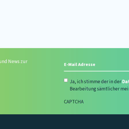
E-
 und News zur
Mail
Adresse
(erforderlich)
Datenschutzerklärung
(erforde
Ja, ich stimme der in der
Da
Bearbeitung sämtlicher mei
CAPTCHA