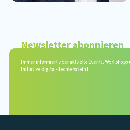
Newsletter abonnieren
Immer informiert über aktuelle Events, Workshops
Initiative digital-liechtenstein.li