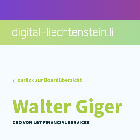
Zum
Inhalt
springen
zurück zur Boardübersicht
Walter Giger
CEO VON LGT FINANCIAL SERVICES