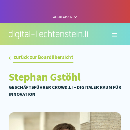
Zum
Inhalt
springen
AUFKLAPPEN
Menü
zurück zur Boardübersicht
Stephan Gstöhl
GESCHÄFTSFÜHRER CROWD.LI – DIGITALER RAUM FÜR
INNOVATION