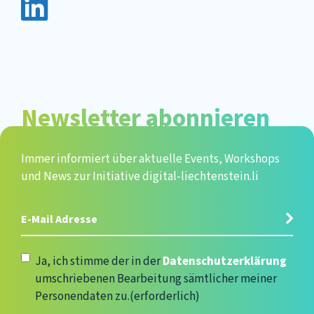
Newsletter abonnieren
Immer informiert über aktuelle Events, Workshops
und News zur Initiative digital-liechtenstein.li
E-
Mail
Adresse
(erforderlich)
Datenschutzerklärung
(erforderlich)
Ja, ich stimme der in der
Datenschutzerklärung
umschriebenen Bearbeitung sämtlicher meiner
Personendaten zu.
(erforderlich)