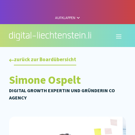
Zum
Inhalt
springen
AUFKLAPPEN
Menü
zurück zur Boardübersicht
Simone Ospelt
DIGITAL GROWTH EXPERTIN UND GRÜNDERIN CO
AGENCY