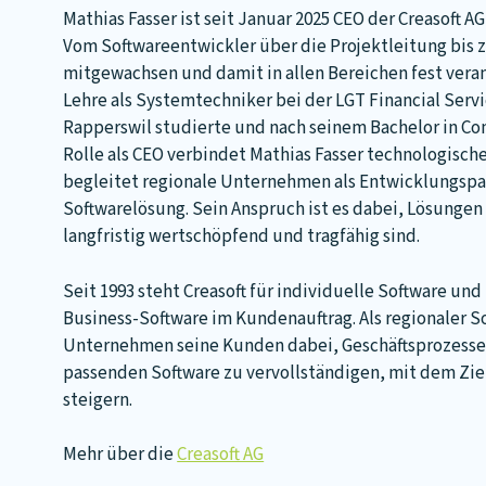
Mathias Fasser ist seit Januar 2025 CEO der Creasoft A
Vom Softwareentwickler über die Projektleitung bis zur
mitgewachsen und damit in allen Bereichen fest veran
Lehre als Systemtechniker bei der LGT Financial Serv
Rapperswil studierte und nach seinem Bachelor in Com
Rolle als CEO verbindet Mathias Fasser technologisc
begleitet regionale Unternehmen als Entwicklungspar
Softwarelösung. Sein Anspruch ist es dabei, Lösungen
langfristig wertschöpfend und tragfähig sind.
Seit 1993 steht Creasoft für individuelle Software u
Business-Software im Kundenauftrag. Als regionaler 
Unternehmen seine Kunden dabei, Geschäftsprozesse 
passenden Software zu vervollständigen, mit dem Ziel
steigern.
Mehr über die
Creasoft AG