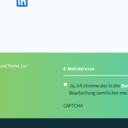
E-
 und News zur
Mail
Adresse
(erforderlich)
Datenschutzerklärung
(erforde
Ja, ich stimme der in der
Da
Bearbeitung sämtlicher mei
CAPTCHA