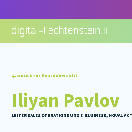
Zum
Inhalt
springen
zurück zur Boardübersicht
Iliyan Pavlov
LEITER SALES OPERATIONS UND E-BUSINESS, HOVAL A