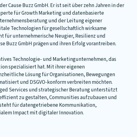
der Cause Buzz GmbH. Er ist seit über zehn Jahren in der
Experte für Growth Marketing und datenbasierte
nternehmensberatung und der Leitung eigener
itale Technologien für gesellschaftlich wirksame
t für unternehmerische Neugier, Resilienz und
ause Buzz GmbH prägen und ihren Erfolg vorantreiben.
vatives Technologie- und Marketingunternehmen, das
n spezialisiert hat. Mit ihrer eigenen
nzheitliche Lösung für Organisationen, Bewegungen
omatisiert und DSGVO-konform verbreiten möchten.
ged Services und strategischer Beratung unterstützt
effizient zu gestalten, Communities aufzubauen und
 steht für datengetriebene Kommunikation,
alem Impact mit digitaler Innovation.