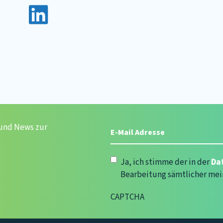
E-
 und News zur
Mail
Adresse
(erforderlich)
Datenschutzerklärung
(erforde
Ja, ich stimme der in der
Da
Bearbeitung sämtlicher mei
CAPTCHA