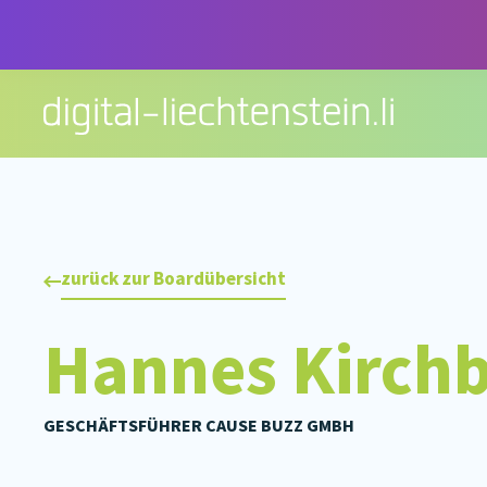
Zum
Inhalt
springen
zurück zur Boardübersicht
Hannes Kirch
GESCHÄFTSFÜHRER CAUSE BUZZ GMBH