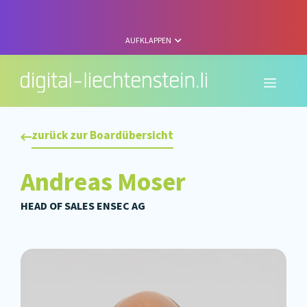
Zum
Inhalt
springen
AUFKLAPPEN
Menü
zurück zur Boardübersicht
Andreas Moser
HEAD OF SALES ENSEC AG