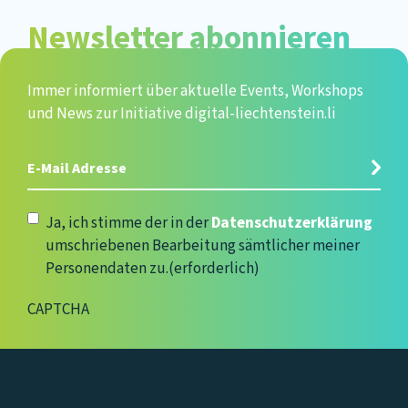
Newsletter abonnieren
Immer informiert über aktuelle Events, Workshops
und News zur Initiative digital-liechtenstein.li
E-
Mail
Adresse
(erforderlich)
Datenschutzerklärung
(erforderlich)
Ja, ich stimme der in der
Datenschutzerklärung
umschriebenen Bearbeitung sämtlicher meiner
Personendaten zu.
(erforderlich)
CAPTCHA